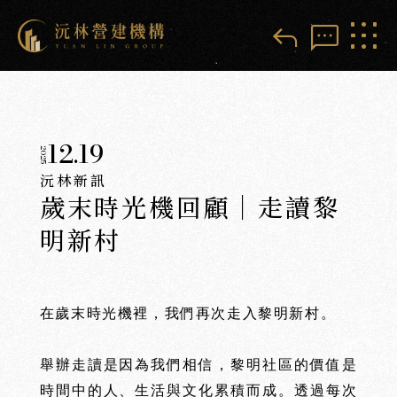
reply
sms
12.19
2025
沅林新訊
歲末時光機回顧｜走讀黎
明新村
在歲末時光機裡，我們再次走入黎明新村。
舉辦走讀是因為我們相信，黎明社區的價值是
時間中的人、生活與文化累積而成。透過每次