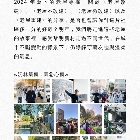
2024 年寫下的老屋專欄，關於〈老屋改
建〉、〈老屋不改建〉、〈老屋微改建〉以及
〈老屋重建〉的分享，是否也曾讓你對這片社
區多一分的好奇？明年，我們將走進這些老屋
的故事裡，感受黎明新村走過不同世代，在城
市不斷變動的背景下，仍靜靜守著友睦與溫柔
沅
的氣息。
沅
PORTFOLIO
CRAFTS
美
學
∞沅林築願．圓您心願∞
工
藝