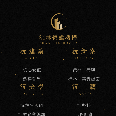
新
訊
沅建築
沅新案
ABOUT
PROJECTS
核心價值
沅林‧清麒
建築哲學
沅林．築青店面
沅美學
沅工藝
PORTFOLIO
CRAFTS
沅林名人硯
沅堅持
沅林企業總部
工程紀實