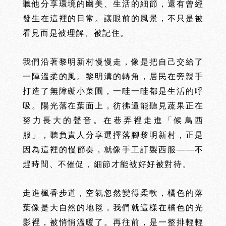
聽他分享環境的幽美、生活的細節，還有曾經
建
築
新
案
發生在這裡的日常。讓眼前的風景，不只是被
看見而是被理解、被記住。
我們沿著黎明新村慢慢走，像是把自己交給了
一陣溫柔的風。黎明溝的轉角，
居民在旁親手
打造了無障礙小菜圃，一畦一畦都是生活的呼
吸
。陽光落在葉面上，彷彿還能聽見蔬果正在
努力長大的聲音。在巷弄裡走進「候鳥西
服」，聽負責人分享選擇落腳黎明新村，正是
因為這裡的慢節奏，就像手工訂製西服——不
趕時間、不催促，細節才能被好好被對待。
走進楓香步道，空氣忽然變得柔軟，橘色的落
葉像是大自然的地毯，我們就這樣在橘色的光
影裡，被悄悄溫暖了。再往前，是一整排輕輕