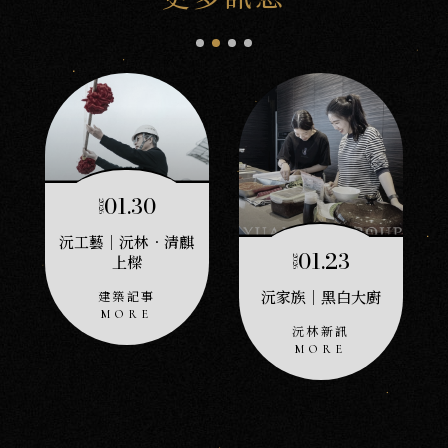
01.30
2026
沅工藝｜沅林．清麒
首
01.23
上樑
2026
落
沅家族｜黑白大廚
建築記事
沅林新訊
沅
NEWS