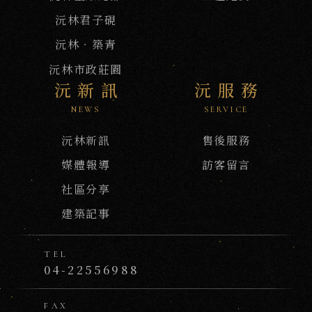
沅林君子硯
沅林．築青
沅林市政莊園
沅新訊
沅服務
NEWS
SERVICE
沅林新訊
售後服務
媒體報導
訪客留言
社區分享
建築記事
TEL
04-22556988
FAX