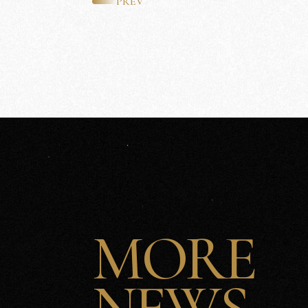
PREV
沅
PORTFOLIO
美
學
MORE