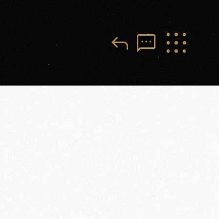
reply
sms
獎
沅
PROJECTS
新
案