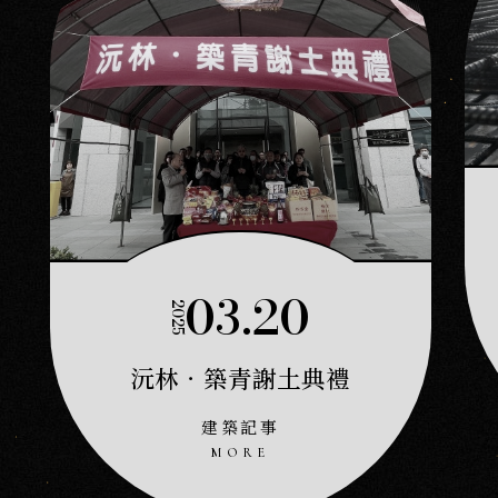
03.20
2025
沅林．築青謝土典禮
建築記事