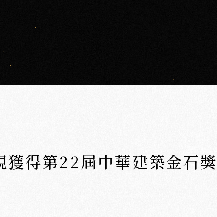
硯獲得第22屆中華建築金石
沅
ABOUT
建
築