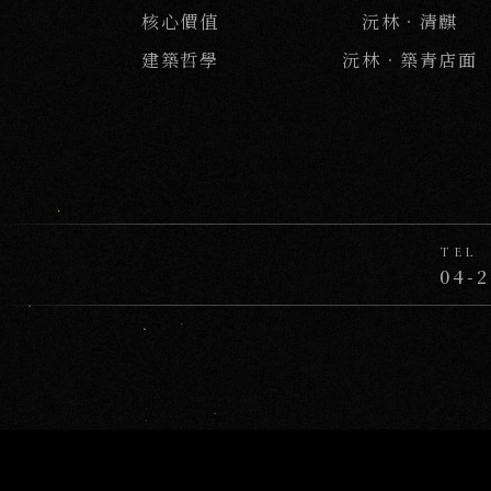
核心價值
沅林‧清麒
建築哲學
沅林．築青店面
TEL
04-