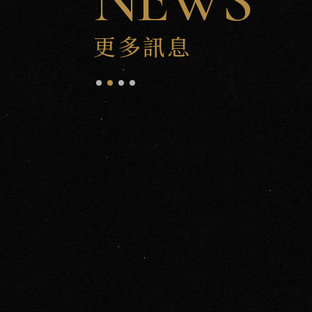
NEWS
更多訊息
01.30
2026
沅工藝｜沅林．清麒上樑
建築記事