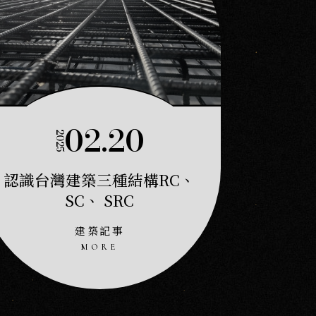
清麒‧
02.20
2025
認識台灣建築三種結構RC、
SC、 SRC
建築記事