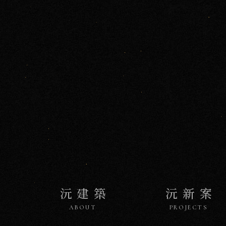
沅
CRAFTS
工
藝
沅建築
沅新案
ABOUT
PROJECTS