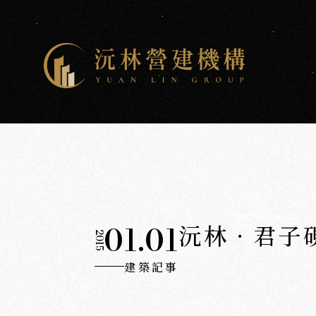
01.01
沅林．君子
2015
建築記事