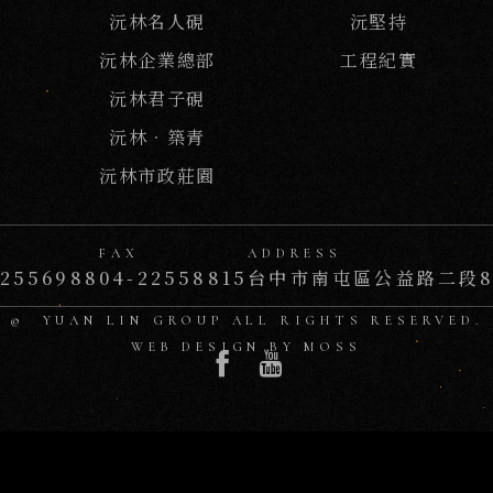
沅林名人硯
沅堅持
沅林企業總部
工程紀實
沅林君子硯
沅林．築青
沅林市政莊園
FAX
ADDRESS
22556988
04-22558815
台中市南屯區公益路二段8
© YUAN LIN GROUP
ALL RIGHTS RESERVED.
WEB DESIGN BY
MOSS