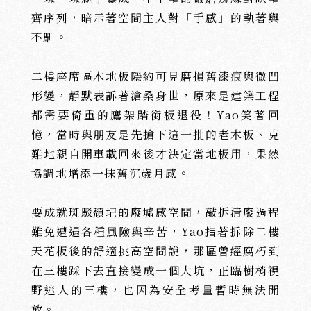
齊序列，暗示著空間主人對「手感」的執著與
不馴。
二樓座席區木地板隱約可見磨損舊漆痕與微凹
形變，靜默表訴著滄桑身世，原來是建築工程
都需要倚重的鷹架踏銜板退役！Yao笑著回
憶，當時與朋友是先搶下這一批的老木板、克
難地親自開車載回來後才決定當地板用，果然
協調地增添一抹舊沉歲月感。
要成就斑駁頹圮的廢墟感空間，敲拆清廢過程
難免遭遇各種風險與辛苦，Yao指著拆除二樓
天花板後的舒適挑高空間說，那區曾經腐朽到
在三樓踩下去直接變成一個大坑，正臨樹梢視
野迷人的三樓，也因為安全考量暫時無法開
放。