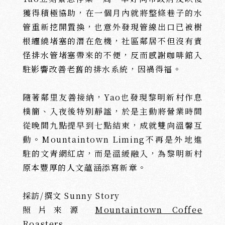
獲得積極協助，在一個月內就將整條巷子的水
管重新挖開置換，也意外發現管線出口已被樹
根纏繞堵塞的潛在危機，社區鄰居不但沒有責
怪排水管堵塞帶來的不便，反而感謝咖啡館入
駐影響改善老舊的排水系統，因禍得福。
隨著鄰里友善接納，Yao也發現黎明新村作息
樸簡、入夜後特別靜謐，於是主動將營業時間
從晚間九點提早到七點結束，成就雙向溫馨互
動。Mountaintown Liming不再是外地進
駐的文青網紅店，而是溫緩融入，為黎明新村
原本豐厚的人文蘊涵添寫新章。
採訪/撰文 Sunny Story
照片來源
Mountaintown Coffee
Roasters