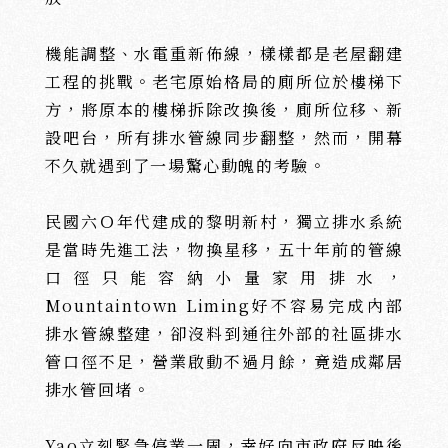
機能調整、水電重新佈線，樣樣都是老屋翻建
工程的挑戰。老宅原始格局的廁所位於樓梯下
方，將原本的樓梯拆除改換後，廁所位移、新
設吧台，所有排水管線同步翻整，然而，開幕
不久就遇到了一場驚心動魄的考驗。
民國六Ｏ年代建成的黎明新村，獨立排水系統
是當時先進工法，物換星移，五十年前的管線
口徑只能容納小量家用排水，
沅
沅
Mountaintown Liming好不容易完成內部
PORTFOLIO
排水管線整建，卻沒料到通往外部的社區排水
CRAFTS
美
學
工
藝
管口徑不足，營業啟動不過月餘，竟造成鄰居
排水管回堵。
Yao立刻緊急停業一周，幸好向市政府反映後