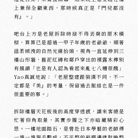
上兼保全顧東西，那時候真正是『門兒都沒
有』。」
吧台上方是老屋拆除時捨不得丟棄的原木橫
樑，算算已是超過一甲子年歲的老爺爺，順著
溫柔傾洩的自然光線抬頭，視角一直延伸到三
樓山形牆，舊泥紅磚和鄰戶穿出的裸露木榫別
有風韻「也是有人認為看起來亂七八糟很醜」
Yao真誠地說：「老屋整建跟裝潢不同，不一
定都是『美』的考量，保留過去脈絡也是一件
很重要的事。」
拆除樓層天花板後的高度穿透感，讓來客總是
忙著仰角取景，其實步履之下亦暗藏精彩心
思。一樓地面踏石，是曾赴日本學藝的老師傅
一塊一塊親手鑿成，不平整的敲磨邊緣對映整