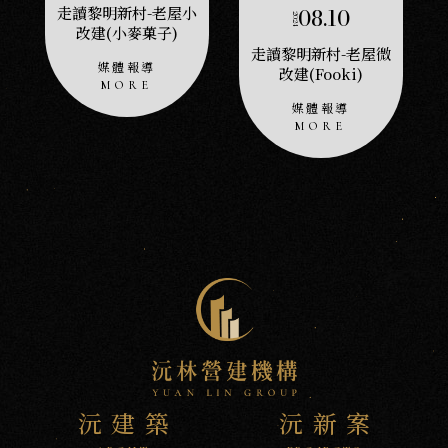
首
走讀黎明新村-老屋小
08.10
2024
落
改建(小麥菓子)
走讀黎明新村-老屋微
媒體報導
改建(Fooki)
媒體報導
沅建築
沅新案