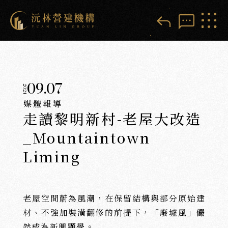
reply
sms
09.07
2024
媒體報導
走讀黎明新村-老屋大改造
_Mountaintown
Liming
老屋空間蔚為風潮，在保留結構與部分原始建
材、不強加裝潢翻修的前提下，「廢墟風」儼
然成為新興顯學。