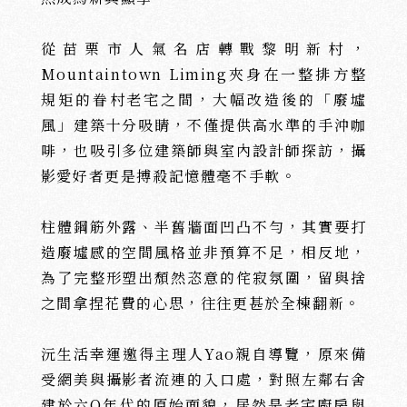
從苗栗市人氣名店轉戰黎明新村，
Mountaintown Liming夾身在一整排方整
規矩的眷村老宅之間，大幅改造後的「廢墟
風」建築十分吸睛，不僅提供高水準的手沖咖
啡，也吸引多位建築師與室內設計師探訪，攝
影愛好者更是搏殺記憶體毫不手軟。
柱體鋼筋外露、半舊牆面凹凸不勻，其實要打
造廢墟感的空間風格並非預算不足，相反地，
為了完整形塑出頹然恣意的侘寂氛圍，留與捨
之間拿捏花費的心思，往往更甚於全棟翻新。
沅生活幸運邀得主理人Yao親自導覽，原來備
受網美與攝影者流連的入口處，對照左鄰右舍
建於六O年代的原始面貌，居然是老宅廚房與