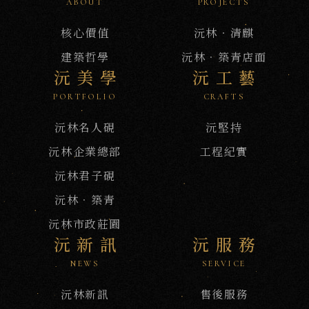
ABOUT
PROJECTS
核心價值
沅林‧清麒
建築哲學
沅林．築青店面
沅美學
沅工藝
PORTFOLIO
CRAFTS
沅林名人硯
沅堅持
沅林企業總部
工程紀實
沅林君子硯
沅林．築青
沅林市政莊園
沅新訊
沅服務
NEWS
SERVICE
沅林新訊
售後服務