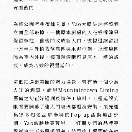
背面後門。
為將公園老樹攬綠入景，Yao大膽決定將整個
立面全部敲掉、一樓原本廚房的天花板拆除只
保留樑柱，舊後門改成新入口，微幅退縮留出
一方半戶外植栽落塵區與水泥框架，以玻璃區
隔為室內外後，牆面還清晰可見原本一體的烙
痕，成為巧妙的視覺延伸。
沅
沅
這個紅遍網美圈的魅力場景，曾有過一個少為
ABOUT
PROJECTS
建
築
新
案
人知的趣事。話說Mountaintown Liming
籌備之初正好遇到疫情停工缺料，工程延誤到
眼看要開幕了連大門玻璃都還沒安裝，預先邀
集眾多知名品牌參與的Pop up活動無法延
期，Yao靦腆地笑著說：「好朋友們的品牌專
程從台北下來聲援開幕，結果晚上還要睡在樓