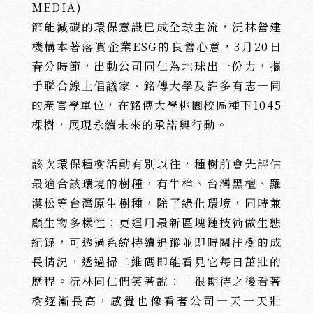
MEDIA)
節能減碳的環保意識已成全球主流，沅林營建
機構本著落實企業ESG的良善心意，3月20日
春分時節，出動公司同仁為地球出一份力，攜
手聯合線上倡議家、銘傳大學及許多有志一同
的產官學單位，在銘傳大學桃園校區種下1045
棵樹，展現永續未來的承諾與行動。
該次環保種樹活動有別以往，種樹前會先評估
最適合該環境的樹種，有牛樟、台灣黑檀、羅
沅
沅
漢松等台灣原生樹種，除了綠化環境，同時兼
ABOUT
PROJECTS
顧生物多樣性；更運用最新區塊鏈技術做生態
建
築
新
案
紀錄，可透過系統持續追蹤並即時關注樹的成
長情況，透過掃二維碼即能看見它每日茁壯的
歷程。沅林同仁們笑著說：「很期待之後看著
樹逐漸長高，感覺也像看著公司一天一天壯