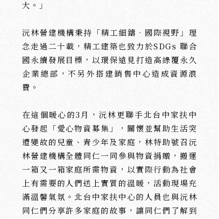
大。」
沅林營建機構秉持「精工細鑄•國際視野」理
念走過二十載，精工建築也致力於SDGs 聯合
國永續發展目標，以環保遠見打造高綠覆永久
企業總部，不另外搭建銷售中心造成資源浪
費。
在這個暖心的3月，沅林更聯手北台中家扶中
心發起「愛心物資募集」，關懷並幫助生活突
遭變故的兒童、青少年及家庭，林特助號召沅
林營建機構全體同仁一同參與物資捐贈，搬運
一箱又一箱家庭所需物資，以實際行動為社會
上有需要的人們送上實質的溫暖，活動現場充
滿溫馨氣氛。北台中家扶中心的人員也與沅林
同仁們分享許多家庭的故事，讓同仁們了解到