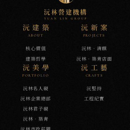
沅
NEWS
新
訊
沅建築
沅新案
ABOUT
PROJECTS
核心價值
沅林‧清麒
建築哲學
沅林．築青店面
沅美學
沅工藝
PORTFOLIO
CRAFTS
沅林名人硯
沅堅持
沅林企業總部
工程紀實
沅林君子硯
沅林．築青
沅林市政莊園