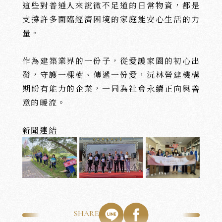
這些對普通人來說微不足道的日常物資，都是
支撐許多面臨經濟困境的家庭能安心生活的力
量。
作為建築業界的一份子，從愛護家園的初心出
發，守護一棵樹、傳遞一份愛，沅林營建機構
期盼有能力的企業，一同為社會永續正向與善
意的暖流。
新聞連結
沅
沅
PORTFOLIO
CRAFTS
美
學
工
藝
SHARE