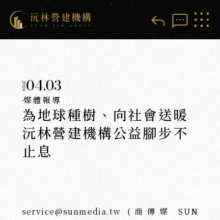
reply
sms
04.03
2024
媒體報導
為地球種樹、向社會送暖
沅林營建機構公益腳步不
止息
service@sunmedia.tw (商傳媒 SUN