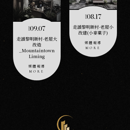
08.17
2024
首
09.07
走讀黎明新村-老屋小
2024
落
改建(小麥菓子)
走讀黎明新村-老屋大
媒體報導
改造
_Mountaintown
Liming
媒體報導