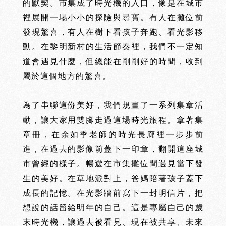
的默契。市集成了時光機的入口，像是在城市
裡展開一場小小的探險與尋寶。有人在攤位前
發現驚喜，有人在樹下看孩子奔跑、看光影移
動。在黎明新村的生活節奏裡，我們不一定知
道會遇見什麼，但總能在剛剛好的時間，收到
屬於這個地方的驚喜。
為了串聯這份美好，我們規畫了一系列集章活
動，讓大家用雙腳走過這場時光旅程。拿著集
章冊，在余如季老師的時光長廊裡一步步前
進，在過去的影像前蓋下一印章，翻開這座城
市曾經的樣子。暢遊在市集攤位間遇見當下發
生的美好。在草地派對上，爸媽陪著孩子蓋下
成長的記憶。在光影牆前寫下一封明信片，把
想說的話留給明年的自己。這是專屬自己的歲
末時光機，讓
過去被看見、現在被共享、未來