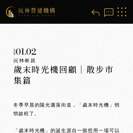
reply
sms
01.02
2026
沅林新訊
歲末時光機回顧｜散步市
集篇
冬季早晨的陽光灑落街道，「歲末時光機」悄
悄啟程了。
「歲末時光機」的誕生源自一個想用一場可以