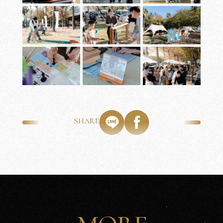
沅
PORTFOLIO
CRAFTS
美
學
工
藝
SHARE