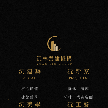
沅
NEWS
新
訊
沅建築
沅新案
ABOUT
PROJECTS
核心價值
沅林‧清麒
建築哲學
沅林．築青店面
沅美學
沅工藝