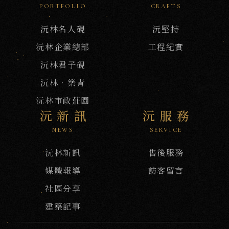
PORTFOLIO
CRAFTS
沅林名人硯
沅堅持
沅林企業總部
工程紀實
沅林君子硯
沅林．築青
沅林市政莊園
沅新訊
沅服務
NEWS
SERVICE
沅林新訊
售後服務
媒體報導
訪客留言
社區分享
建築記事