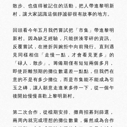
散步、也值得被記住的活動，把人帶進黎明新
村，讓大家認識這個靜謐卻很有故事的地方。
回頭看今年五月我們嘗試把「市集」帶進黎明
新村。因為缺乏經驗，只能拼湊零碎的資訊、
反覆嘗試，在挫折與婉拒中向前飛行。直到遇
見同樣相信「走慢一點，才會看見更多」的
「碌人
．
散步」。籌備期僅有短短兩個多月，
即使距離預期的攤位數還差一點點，但我們在
意的不是有多少攤位，而是市集能不能成為引
玉之磚，讓人願意走進來多停一下，從一個午
沅
沅
後開始
慢慢喜歡上黎明新村
。
ABOUT
PROJECTS
建
築
新
案
第二次合作，從檔期安排、攤商招募到篩選，
兩周內就完成理想的攤位數量，儼然成為合作