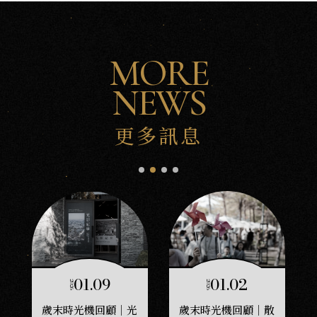
MORE
NEWS
更多訊息
沅
沅
PORTFOLIO
CRAFTS
美
學
工
藝
01.09
01.02
2026
2026
歲末時光機回顧｜光
歲末時光機回顧｜散