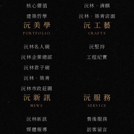
核心價值
沅林‧清麒
建築哲學
沅林．築青店面
沅美學
沅工藝
沅
PORTFOLIO
CRAFTS
NEWS
沅林名人硯
沅堅持
新
訊
沅林企業總部
工程紀實
沅林君子硯
沅林．築青
沅林市政莊園
沅新訊
沅服務
NEWS
SERVICE
沅林新訊
售後服務
媒體報導
訪客留言