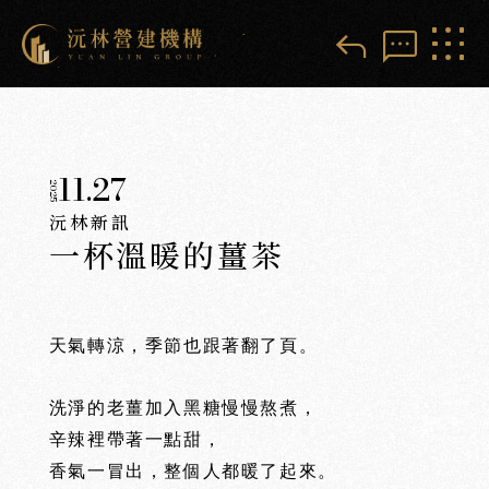
reply
sms
11.27
2025
沅林新訊
一杯溫暖的薑茶
天氣轉涼，季節也跟著翻了頁。
洗淨的老薑加入黑糖慢慢熬煮，
辛辣裡帶著一點甜，
香氣一冒出，整個人都暖了起來。
️