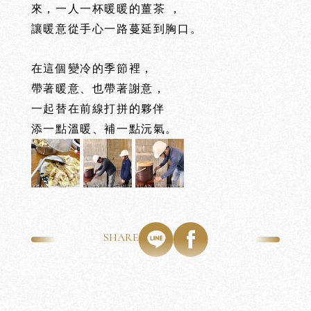
沅
沅
來，一人一杯暖暖的薑茶 ，
讓暖意從手心一路蔓延到胸口。
ABOUT
PROJECTS
建
築
新
案
在這個變冷的季節裡，
帶著暖意、也帶著謝意，
一起替在前線打拼的夥伴
添一點溫暖、補一點沅氣。
SHARE