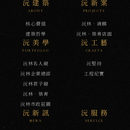
沅建築
沅新案
ABOUT
PROJECTS
核心價值
沅林‧清麒
建築哲學
沅林．築青店面
沅美學
沅工藝
PORTFOLIO
CRAFTS
沅林名人硯
沅堅持
沅林企業總部
工程紀實
沅林君子硯
沅林．築青
沅林市政莊園
沅新訊
沅服務
NEWS
SERVICE