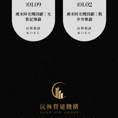
01.09
01.02
2026
2026
歲末時光機回顧｜光
歲末時光機回顧｜散
影記事篇
步市集篇
沅林新訊
沅林新訊
沅
NEWS
新
訊