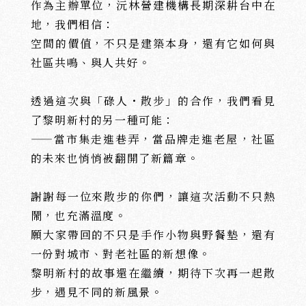
作為主辦單位，沅林營建機構長期深耕台中在
地，我們相信：
空間的價值，不只是建築本身，還有它如何與
社區共鳴、與人共好。
透過這次與「碌人・散步」的合作，我們看見
了黎明新村的另一種可能：
——當市集走進巷弄，當品牌走進老屋，社區
的未來也悄悄被翻開了新篇章。
謝謝每一位來散步的你們，讓這次活動不只熱
鬧，也充滿溫度。
願大家帶回的不只是手作小物與野餐墊，還有
一份對城市、對老社區的新想像。
黎明新村的故事還在繼續，期待下次再一起散
步，遇見不同的新風景。