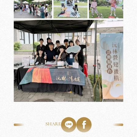
沅
沅
PORTFOLIO
CRAFTS
美
學
工
藝
SHARE