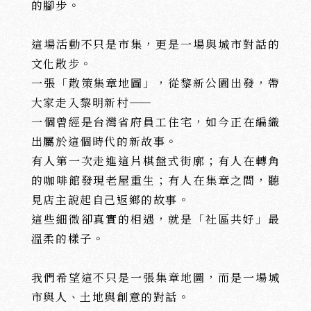
的腳步。
這場活動不只是市集，更是一場與城市對話的
文化散步。
一張「散策集章地圖」，從黎新公園出發，帶
大家走入黎明新村——
一個曾經是台灣省府員工住宅，如今正在編織
出屬於這個時代的新故事。
有人第一次走進這片棋盤式街廓；有人在轉角
的咖啡館發現老屋重生；有人在集章之間，聽
見店主說起自己返鄉的故事。
這些細微卻真實的相遇，就是「社區共好」最
溫柔的樣子。
沅
沅
我們希望這不只是一張集章地圖，而是一場城
ABOUT
PROJECTS
建
築
新
案
市與人、土地與創意的對話。