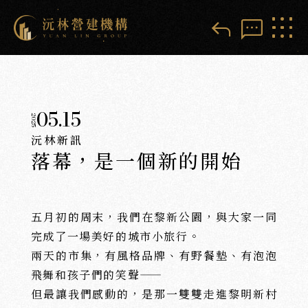
reply
sms
05.15
2025
沅林新訊
落幕，是一個新的開始
五月初的周末，我們在黎新公園，與大家一同
完成了一場美好的城市小旅行。
兩天的市集，有風格品牌、有野餐墊、有泡泡
飛舞和孩子們的笑聲——
但最讓我們感動的，是那一雙雙走進黎明新村