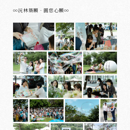
∞沅林築願．圓您心願∞