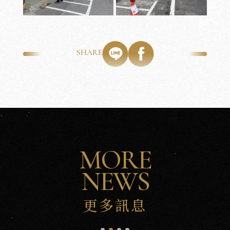
SHARE
沅
沅
PORTFOLIO
CRAFTS
美
學
工
藝
MORE
NEWS
更多訊息