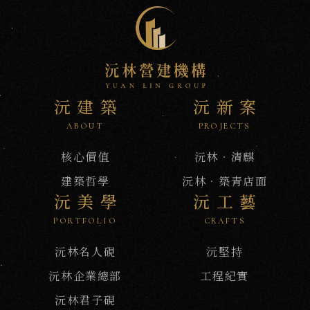
沅建築
沅新案
沅
ABOUT
PROJECTS
NEWS
新
訊
核心價值
沅林‧清麒
建築哲學
沅林．築青店面
沅美學
沅工藝
PORTFOLIO
CRAFTS
沅林名人硯
沅堅持
沅林企業總部
工程紀實
沅林君子硯