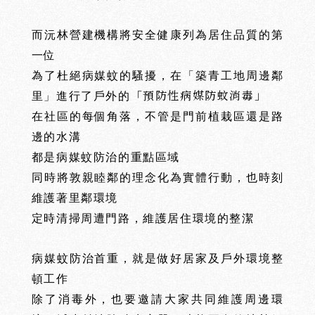
而沅林營建機構將安全健康列為居住品質的第
一位
為了杜絕病媒蚊的騷擾，在「築青工地周邊鄰
「預防性病媒防蚊消毒」
里」進行了戶外的
在社區的每個角落，不管是門前植栽區還是路
沅
沅
邊的水溝
ABOUT
PROJECTS
都是病媒蚊防治的重點區域
建
築
新
案
同時將敦親睦鄰的理念化為實體行動，也時刻
維護著里鄰環境
定時清掃周遭門路，維護居住環境的整潔
病媒蚊防治首重，就是做好居家及戶外環境整
頓工作
除了消毒外，也要邀請大家共同維護周邊環