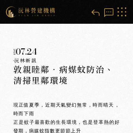
reply
sms
07.24
2024
沅林新訊
敦親睦鄰．病媒蚊防治、
清掃里鄰環境
現正值夏季，近期天氣變幻無常，時而晴天
️
，
時而下雨
️
正是蚊子最喜歡的生長環境，也是登革熱的好
發期，病媒蚊指數更節節上升